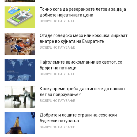
Точно кога да резервирате летови за да ја
добиете најевтината цена
ВОЗДУШНО ПАТУВАЊЕ
Отаде говедско месо или кокошка: ѕиркаат
внатре во кујната на Емиратите
ВОЗДУШНО ПАТУВАЊЕ
Најголемите авиокомпании во светот, со
бројот на патници
ВОЗДУШНО ПАТУВАЊЕ
Колку време треба да стигнете до вашиот
лет за поврзување?
ВОЗДУШНО ПАТУВАЊЕ
Добрите и лошите страни на сезонски
буџетски патувања
ВОЗДУШНО ПАТУВАЊЕ