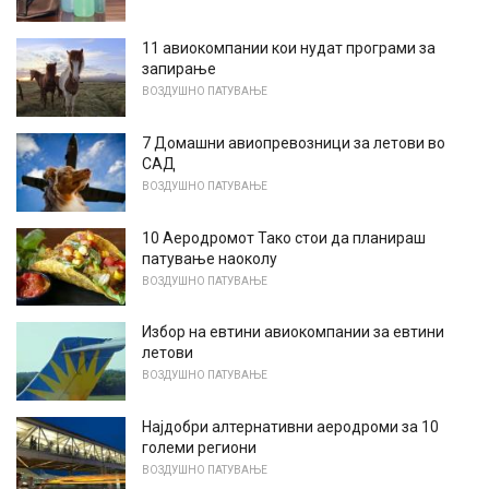
11 авиокомпании кои нудат програми за
запирање
ВОЗДУШНО ПАТУВАЊЕ
7 Домашни авиопревозници за летови во
САД
ВОЗДУШНО ПАТУВАЊЕ
10 Аеродромот Тако стои да планираш
патување наоколу
ВОЗДУШНО ПАТУВАЊЕ
Избор на евтини авиокомпании за евтини
летови
ВОЗДУШНО ПАТУВАЊЕ
Најдобри алтернативни аеродроми за 10
големи региони
ВОЗДУШНО ПАТУВАЊЕ