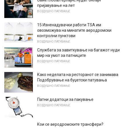
Овие Глобал ерлајнс нудат онлајн
пријавување на лет
ВОЗДУШНО ПАТУВАЊЕ
15 Изненадувачки работи TSA им
овозможува на минатите аеродромски
контролни пунктови
ВОЗДУШНО ПАТУВАЊЕ
Службата за завиткување на багажот нуди
мир на умот за патниците
ВОЗДУШНО ПАТУВАЊЕ
Како неделата на ресторанот се занимава
Подобрување на буџетски патувања
ВОЗДУШНО ПАТУВАЊЕ
Патни додатоци за пакување
ВОЗДУШНО ПАТУВАЊЕ
Кои се аеродромските трансфери?