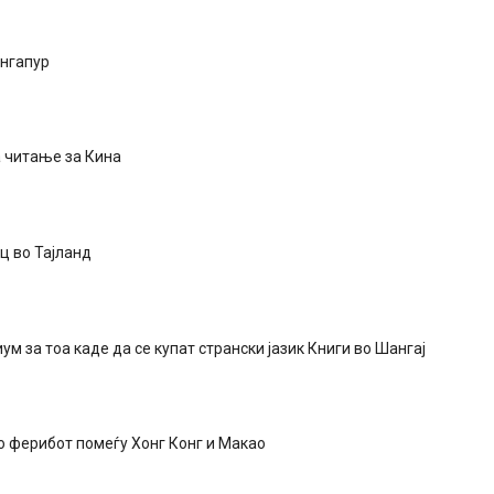
ингапур
а читање за Кина
ц во Тајланд
ум за тоа каде да се купат странски јазик Книги во Шангај
 ферибот помеѓу Хонг Конг и Макао