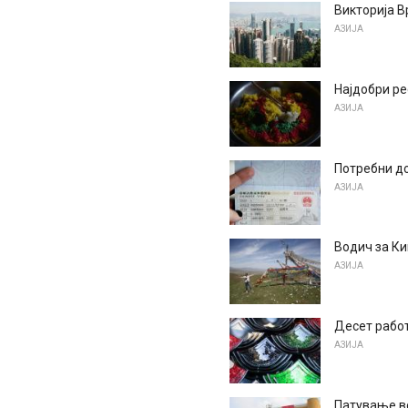
Викторија В
АЗИЈА
Најдобри ре
АЗИЈА
Потребни д
АЗИЈА
Водич за Ки
АЗИЈА
Десет работ
АЗИЈА
Патување в