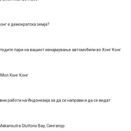
онг е демократска земја?
тедите пари на вашиот изнајмување автомобили во Хонг Конг
 Мол Хонг Конг
вни работи на Индонезија за да се направи и да се видат
akansutra Gluttons Bay, Сингапур