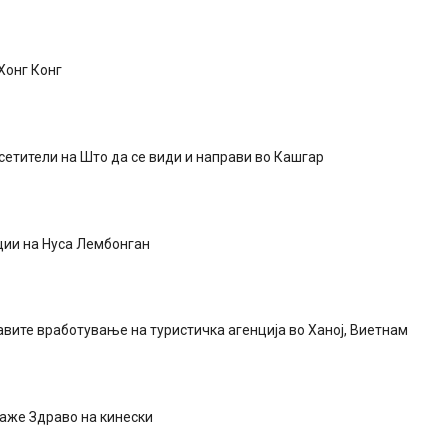
Хонг Конг
сетители на Што да се види и направи во Кашгар
ции на Нуса Лембонган
авите вработување на туристичка агенција во Ханој, Виетнам
каже Здраво на кинески