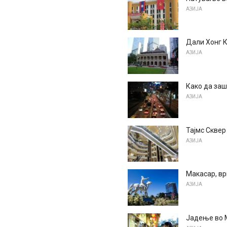
АЗИЈА
Дали Хонг К
АЗИЈА
Како да заш
АЗИЈА
Тајмс Сквер
АЗИЈА
Макасар, вр
АЗИЈА
Јадење во M