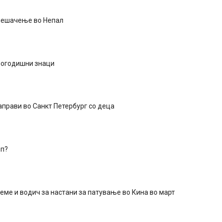
пешачење во Непал
вогодишни знаци
аправи во Санкт Петербург со деца
оп?
еме и водич за настани за патување во Кина во март