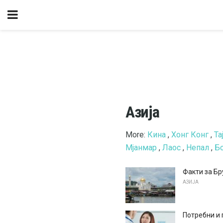
Азија
More:
Кина
,
Хонг Конг
,
Та
Мјанмар
,
Лаос
,
Непал
,
Б
Факти за Бр
АЗИЈА
Потребни и