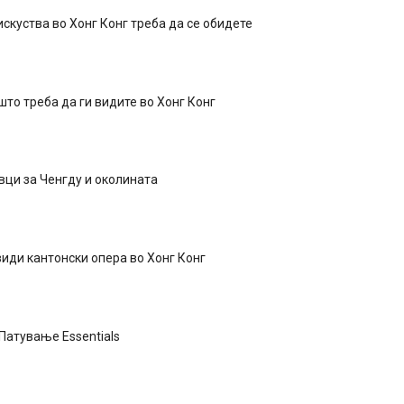
скуства во Хонг Конг треба да се обидете
што треба да ги видите во Хонг Конг
ци за Ченгду и околината
види кантонски опера во Хонг Конг
Патување Essentials