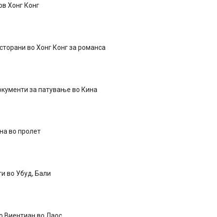
рв Хонг Конг
сторани во Хонг Конг за романса
окументи за патување во Кина
на во пролет
и во Убуд, Бали
о Виентиан во Лаос