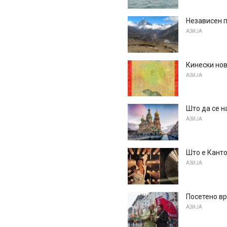
Независен 
АЗИЈА
Кинески но
АЗИЈА
Што да се н
АЗИЈА
Што е Кант
АЗИЈА
Посетено вр
АЗИЈА