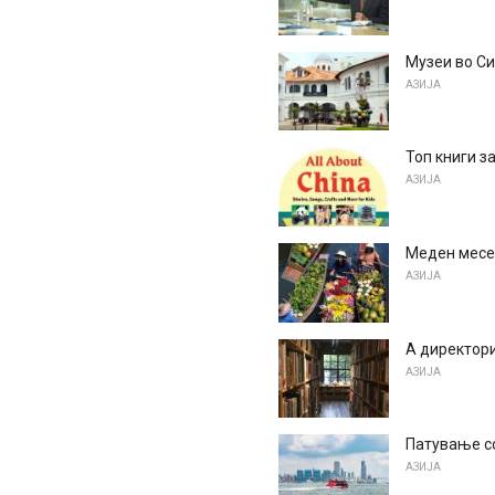
Музеи во С
АЗИЈА
Топ книги з
АЗИЈА
Меден месе
АЗИЈА
А директори
АЗИЈА
Патување со
АЗИЈА