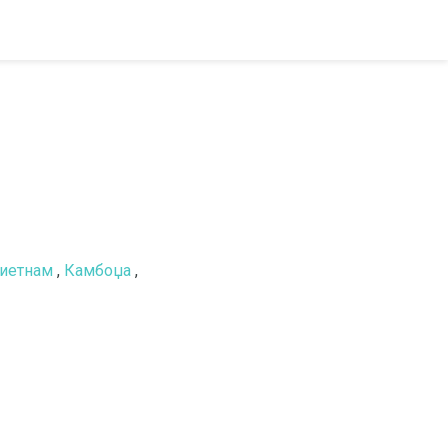
иетнам
,
Камбоџа
,