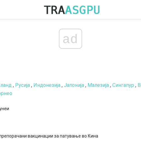
ad
јланд
,
Русија
,
Индонезија
,
Јапонија
,
Малезија
,
Сингапур
,
В
орнео
унеи
 препорачани вакцинации за патување во Кина