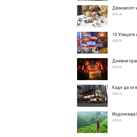
Дванаесет и
АЗИЈА
10 Улиците 
АЗИЈА
Дневни прав
АЗИЈА
Каде да се 
АЗИЈА
Индонезија 
АЗИЈА