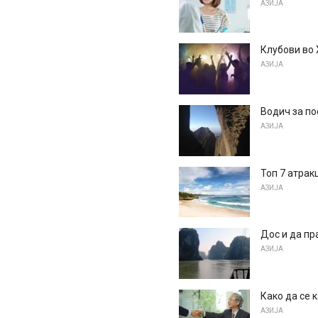
АЗИЈА
Клубови во 
АЗИЈА
Водич за по
АЗИЈА
Топ 7 атрак
АЗИЈА
Дос и да пр
АЗИЈА
Како да се 
АЗИЈА