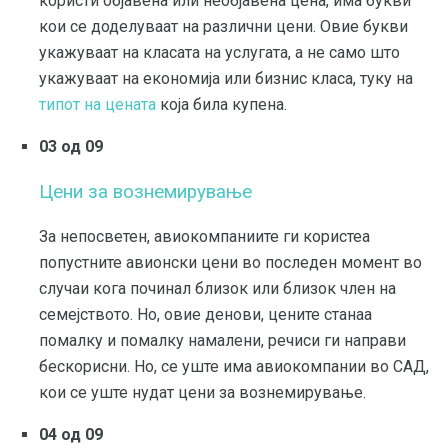
користи објавена или необјавена цена, има букви
кои се доделуваат на различни цени. Овие букви
укажуваат на класата на услугата, а не само што
укажуваат на економија или бизнис класа, туку на
типот на цената
која била купена.
03 од 09
Цени за вознемирување
За непосветен, авиокомпаниите ги користеа
попустните авионски цени во последен момент во
случаи кога починал близок или близок член на
семејството. Но, овие денови, цените станаа
помалку и помалку намалени, речиси ги направи
бескорисни. Но, се уште има авиокомпании во САД,
кои се уште нудат цени за вознемирување.
04 од 09