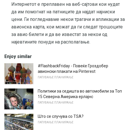
Интернетот е преплавен на веб-сајтови кои нудат
да им помогнат на патниците да најдат најниски
цени. Ги погледнавме некои трагачи и апликации за
авионска карта, кои можат да ги следат трошоците
за авио билети и да ве известат за некои од
најевтините понуди на располагање.
Enjoy similar
#FlashbackFriday - Повеќе Гроздобер
авионски плакати на Pinterest
ПАТУВАЊЕ ПЛАНИРАЊЕ
Политики за седишта во автомобили за Топ
15 Северна Америка ерлајнс
ПАТУВАЊЕ ПЛАНИРАЊЕ
Што се случува со TSA?
ПАТУВАЊЕ ПЛАНИРАЊЕ