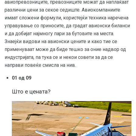
авиопревозниците, превозниците можат да наплаќаат
различни цени за секое седиште. Авиокомпаниите
имаат сложени формули, користејќи техника наречена
управување со приносите, да градат авионски биланси
и да добијат најмногу пари за бутовите на места.
Знаејќи видови на авионски цените и како тие се
применуваат може да биде тешко за оние надвор од
индустријата, па тука се и некои совети за да се
направи повеќе смисла на нив.
01 од 09
Што е цената?