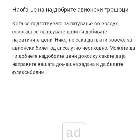
Наоѓање на најдобрите авионски трошоци
Кога се подготвувате за патување во воздух,
секогаш се прашувате дали ги добивате
најевтините цени. Никој не сака да плати повеќе за
авионски билет од апсолутно неопходно. Можете да
ги добиете најдобрите цени доколку сакате да ја
направите вашата домашна задача и да бидете
флексибилни.
ad