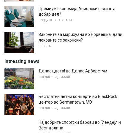
Премиум економија Авионски седишта:
добар дел?
ВОЗДУШНО ПАТУВАЊЕ
Законите за марихуана во Норвешка: дали
лековите се законски?
ЕВРОПА
Intresting news
Далас цвета! во Далас Арборетум
СОЕДИНЕТИ ДРЖАВИ
Бесплатни летни концерти во BlackRock
центар во Germantown, MD
СОЕДИНЕТИ ДРЖАВИ
Најдобрите спортски барови во Глендејл и
Вест долина