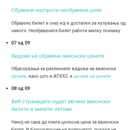
Објавени наспроти необјавени цени
Објавено билет е оној кој е достапен за купување од
никого. Необјавената билет работи малку поинаку.
07 од 09
Видови на објавени авионски цените
Објаснувања за различните видови на авионски
цените,
како што е АПЕКС и
цените на цените
.
08 од 09
Веб-страниците нудат евтини авионски
билети и минати летови
Никој не сака да плати целосна цена за авионски
билет. И благодарение на интернетот, повеќе не