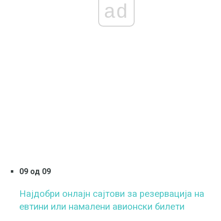
ad
09 од 09
Најдобри онлајн сајтови за резервација на
евтини или намалени авионски билети