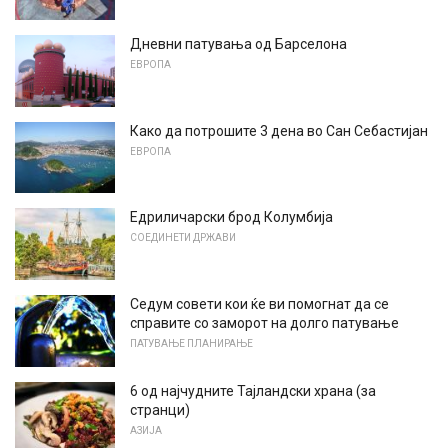
Дневни патувања од Барселона
ЕВРОПА
Како да потрошите 3 дена во Сан Себастијан
ЕВРОПА
Едриличарски брод Колумбија
СОЕДИНЕТИ ДРЖАВИ
Седум совети кои ќе ви помогнат да се
справите со заморот на долго патување
ПАТУВАЊЕ ПЛАНИРАЊЕ
6 од најчудните Тајландски храна (за
странци)
АЗИЈА