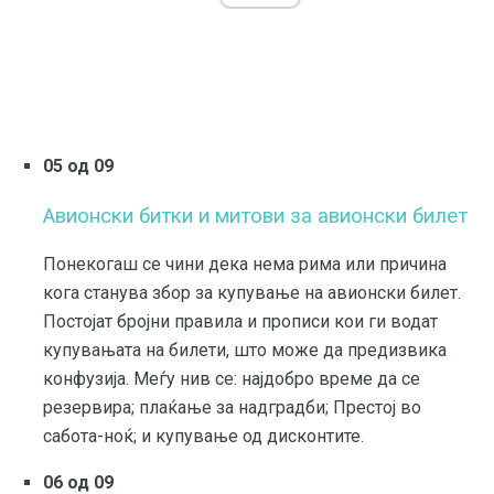
05 од 09
Авионски битки и митови за авионски билет
Понекогаш се чини дека нема рима или причина
кога станува збор за купување на авионски билет.
Постојат бројни правила и прописи кои ги водат
купувањата на билети, што може да предизвика
конфузија. Меѓу нив се: најдобро време да се
резервира; плаќање за надградби; Престој во
сабота-ноќ; и купување од дисконтите.
06 од 09