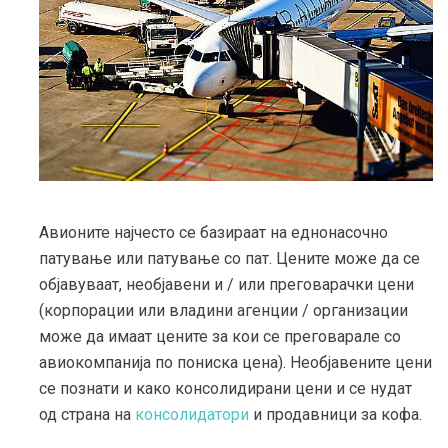
Авионите најчесто се базираат на еднонасочно
патување или патување со пат. Цените може да се
објавуваат, необјавени и / или преговарачки цени
(корпорации или владини агенции / организации
може да имаат цените за кои се преговарале со
авиокомпанија по пониска цена). Необјавените цени
се познати и како консолидирани цени и се нудат
од страна на
консолидатори
и продавници за кофа.