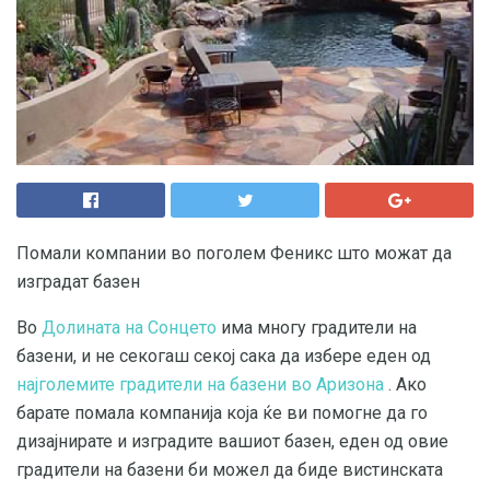
Помали компании во поголем Феникс што можат да
изградат базен
Во
Долината на Сонцето
има многу градители на
базени, и не секогаш секој сака да избере еден од
најголемите градители на базени во Аризона
. Ако
барате помала компанија која ќе ви помогне да го
дизајнирате и изградите вашиот базен, еден од овие
градители на базени би можел да биде вистинската