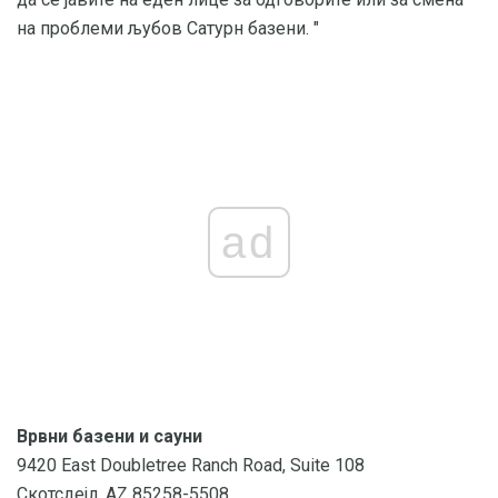
на проблеми љубов Сатурн базени. "
ad
Врвни базени и сауни
9420 East Doubletree Ranch Road, Suite 108
Скотсдејл, AZ 85258-5508