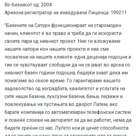
Во бизнисот од: 2004
Аризона регистратор на изведувачи Лиценца: 199211
"Базените на Сатурн функционираат на старомоден
начин, клиентот е во право и треба да ги искористи
своите пари од нивниот проект. Ние ги вложуваме
нашите напори кон нашите проекти и ние сме
посветени на нашите клиенти. една деценија подоцна и
тие се чувствуваат слободни да ни се јават во врска со
нивниот базен години подоцна, бидејќи знаат дека им
помагаме во секое време. Го гарантираме вашето
задоволство од изградбата, квалитетот и услугата на
сите наши базени, луксузни базени, бањи, пејзажи и
повлекување на пустињата во дворот Патем, ако
барате компанија со автоматизиран телефонски систем
и повеќе слоеви на авторитет за да ве работат, нема да
бидете среќни со нас. Луѓето кои ја ценат способноста
да се јавите на еден лице за одговорите или за смена