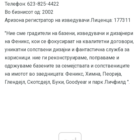
Телефон: 623-825-4422
Во бизнисот од: 2002
Аризона регистратор на изведувачи Лиценца: 177311
"Ние сме градители на базени, изведувачи и дизајнери
на Феникс, кои се фокусираат на квалитетни договори,
уникатни сопствени дизајни и фантастична служба за
корисници. ние ги реконструираме, поправаме и
одржуваме базените за семејствата и сопствениците
на имотот во заедницата: Феникс, Химна, Пеорија,
Глендејл, Скотсдејл, Буки, Goodyear и парк Личфилд ".