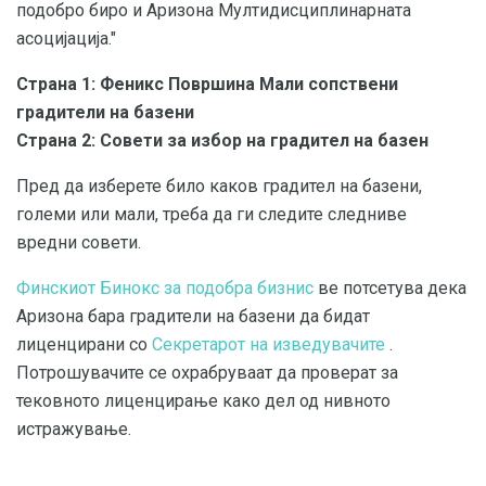
подобро биро и Аризона Мултидисциплинарната
асоцијација."
Страна 1: Феникс Површина Мали сопствени
градители на базени
Страна 2: Совети за избор на градител на базен
Пред да изберете било каков градител на базени,
големи или мали, треба да ги следите следниве
вредни совети.
Финскиот Бинокс за подобра бизнис
ве потсетува дека
Аризона бара градители на базени да бидат
лиценцирани со
Секретарот на изведувачите
.
Потрошувачите се охрабруваат да проверат за
тековното лиценцирање како дел од нивното
истражување.