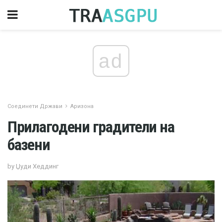
ad
Соединети Држави
Аризона
Прилагодени градители на
базени
by Џуди Хеддинг