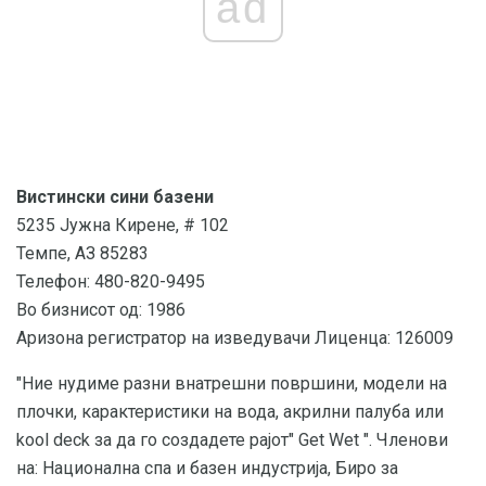
ad
Вистински сини базени
5235 Јужна Кирене, # 102
Темпе, АЗ 85283
Телефон: 480-820-9495
Во бизнисот од: 1986
Аризона регистратор на изведувачи Лиценца: 126009
"Ние нудиме разни внатрешни површини, модели на
плочки, карактеристики на вода, акрилни палуба или
kool deck за да го создадете рајот" Get Wet ". Членови
на: Национална спа и базен индустрија, Биро за