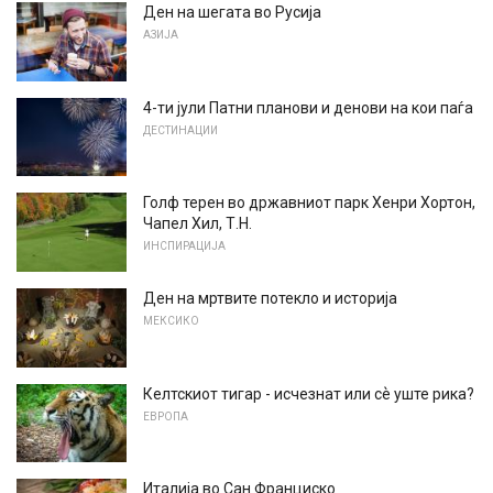
Ден на шегата во Русија
АЗИЈА
4-ти јули Патни планови и денови на кои паѓа
ДЕСТИНАЦИИ
Голф терен во државниот парк Хенри Хортон,
Чапел Хил, Т.Н.
ИНСПИРАЦИЈА
Ден на мртвите потекло и историја
МЕКСИКО
Келтскиот тигар - исчезнат или сѐ уште рика?
ЕВРОПА
Италија во Сан Франциско