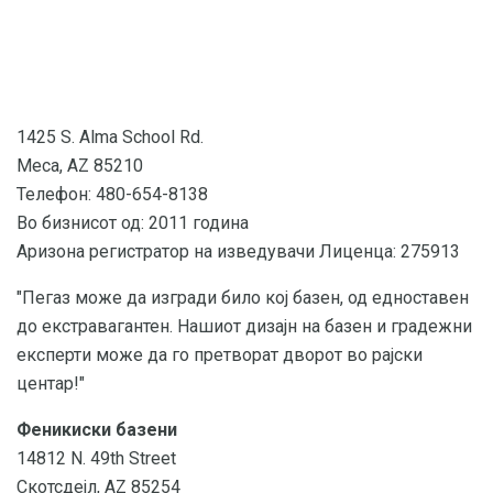
1425 S. Alma School Rd.
Меса, AZ 85210
Телефон: 480-654-8138
Во бизнисот од: 2011 година
Аризона регистратор на изведувачи Лиценца: 275913
"Пегаз може да изгради било кој базен, од едноставен
до екстравагантен. Нашиот дизајн на базен и градежни
експерти може да го претворат дворот во рајски
центар!"
Феникиски базени
14812 N. 49th Street
Скотсдејл, AZ 85254