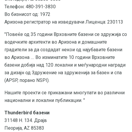
Телефон: 480-391-3830
Во бизнисот од: 1972
Аризона регистратор на изведувачи Лиценца: 230113
"Повеќе од 35 години Врховните базени се здружија со
водечките архитекти во Аризона и домашните
градители за да создадат некои од најубавите базени
во Аризона .... Во изминатите 10 години Врховните
базени добија над 120 локални и меѓународни награди
за дизајн од Здружение на здруженија за базен и спа
(APSP, порано NSPI).
Нашите проекти се прикажани многупати во различни
национални и локални публикации. "
Thunderbird базени
31148 Н. 134. Драјв
Пеорија, AZ 85383