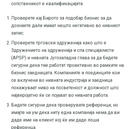
сопственикот е квалификацијата.
Проверете кај Бирото за подобар бизнис за да
дознаете дали имаат нешто негативно во нивниот
запис.
Проверете трговски здруженија како што е
Здружението на здруженија и спа специјалисти
(APSP) и нивната Југозападна глава за да бидете
сигурни дека тие работат проактивно во рамките на
бизнис заедницата. Компаниите и поединците кои
се вклучени во нивната индустрија и заедница
покажуваат ниво на посветеност и должност што
најверојатно ќе се појават во нивната работа.
Бидете сигурни дека проверувате референци, но
имајте на ум дека ниту една компанија нема да ви
даде име на клиент кој ќе им даде лоша
референца.