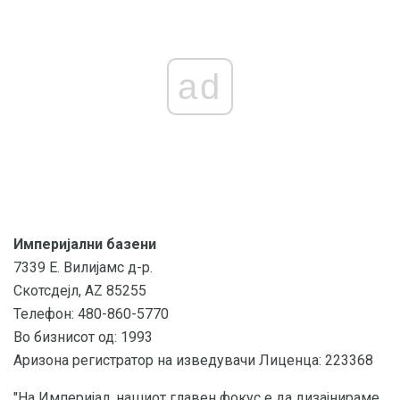
ad
Империјални базени
7339 Е. Вилијамс д-р.
Скотсдејл, AZ 85255
Телефон: 480-860-5770
Во бизнисот од: 1993
Аризона регистратор на изведувачи Лиценца: 223368
"На Империјал, нашиот главен фокус е да дизајнираме