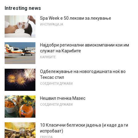
Intresting news
Spa Week е 50 лекови за лекување
ИНСПИРАЦИЈА
Најдобри регионални авиокомпании кои им
служат на Карибите
КАРИБИТЕ
Одбележување на новогодишната ноќ во
Тексас стил
СОЕДИНЕТИ ДРЖАВИ
Нешвил пченка Мазес
СОЕДИНЕТИ ДРЖАВИ
10 Класични белгиски јадења (и каде да ги
испробаат)
ЕВРОПА