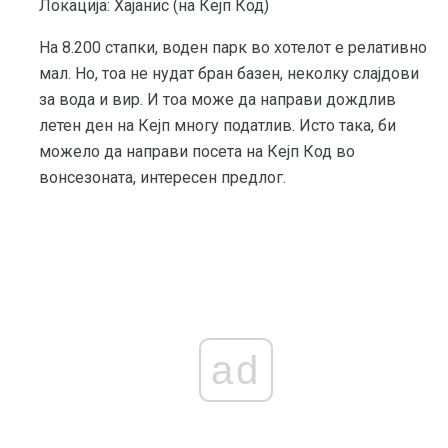
Локација: Хајанис (на Кејп Код)
На 8.200 стапки, воден парк во хотелот е релативно
мал. Но, тоа не нудат бран базен, неколку слајдови
за вода и вир. И тоа може да направи дождлив
летен ден на Кејп многу податлив. Исто така, би
можело да направи посета на Кејп Код во
вонсезоната, интересен предлог.
ad