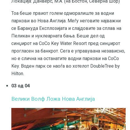
Локација: Данверс, М.А. (на Бостон, Северна Шор)
Тоа беше првиот голем одморалиште за водни
паркови во Нова Англија. Меѓу неговите најважни
се Баракуда Експлозијата и слајдовите за сплав на
Пеликан и нуклеарната бања. Беше дел од
синџирот на CoCo Key Water Resort пред синџирот
прогласен за банкрот. Сега е управувана независно,
но е слична на останатите водни паркови на CoCo
Key. Воден парк се наоѓа во хотелот DoubleTree by
Hilton.
03 од 04
Велики Волф Ложа Нова Англија