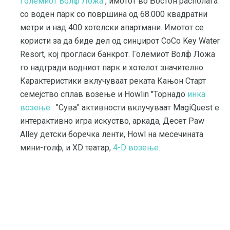
Големиот Волф Ложа
, имотот во Бостон располага
со воден парк со површина од 68.000 квадратни
метри и над 400 хотелски апартмани. Имотот се
користи за да биде дел од синџирот CoCo Key Water
Resort, кој прогласи банкрот. Големиот Волф Ложа
го надгради водниот парк и хотелот значително.
Карактеристики вклучуваат реката Кањон Старт
семејство сплав возење и Howlin "Торнадо
инка
возење
. "Сува" активности вклучуваат MagiQuest е
интерактивно игра искуство, аркада, Десет Paw
Alley детски боречка ленти, Howl на месечината
мини-голф, и XD театар,
4-D возење.