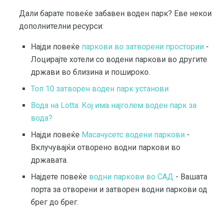
Дали барате повеќе забавен воден парк? Еве некои
дополнителни ресурси:
Најди повеќе
паркови во затворени простории
-
Лоцирајте хотели со водени паркови во другите
држави во близина и пошироко.
Топ 10 затворен воден парк установи
Вода на Lotta: Кој има најголем воден парк за
вода?
Најди повеќе
Масачусетс водени паркови
-
Вклучувајќи отворено водни паркови во
државата.
Најдете повеќе
водни паркови во САД
- Вашата
порта за отворени и затворен водни паркови од
брег до брег.