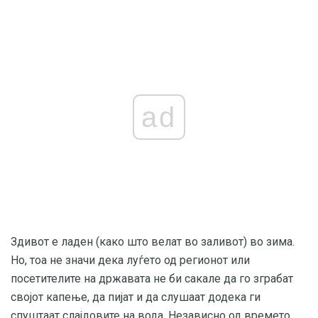
ad
Здивот е ладен (како што велат во заливот) во зима.
Но, тоа не значи дека луѓето од регионот или
посетителите на државата не би сакале да го зграбат
својот капење, да пијат и да слушаат додека ги
спуштаат слајдовите на вода. Независно од времето,