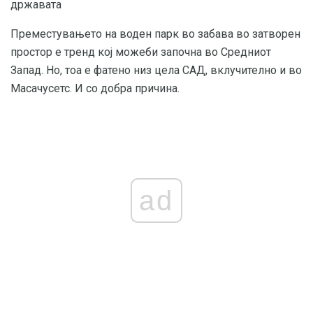
државата
Преместувањето на воден парк во забава во затворен
простор е тренд кој можеби започна во Средниот
Запад. Но, тоа е фатено низ цела САД, вклучително и во
Масачусетс. И со добра причина.
ad