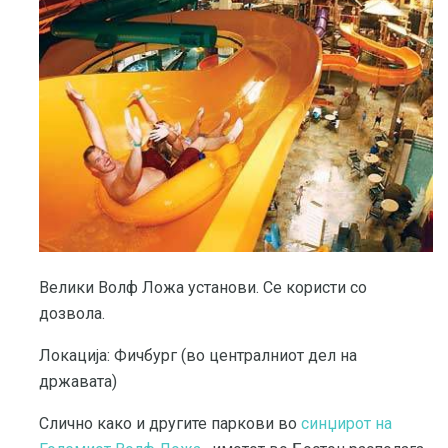
Велики Волф Ложа установи. Се користи со
дозвола.
Локација: Фичбург (во централниот дел на
државата)
Слично како и другите паркови во
синџирот на