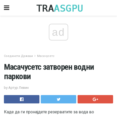
ad
Соединети Држави
Масачусетс
Масачусетс затворен водни
паркови
by Артур Левин
Каде да ги пронајдете резерватите за вода во