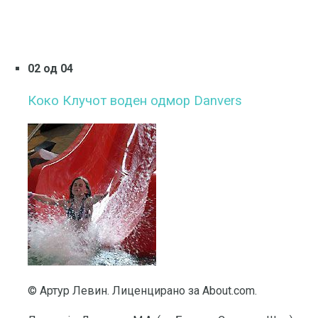
02 од 04
Коко Клучот воден одмор Danvers
© Артур Левин. Лиценцирано за About.com.