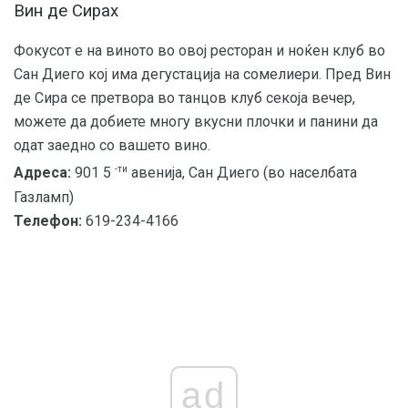
Вин де Сирах
Фокусот е на виното во овој ресторан и ноќен клуб во
Сан Диего кој има дегустација на сомелиери. Пред Вин
де Сира се претвора во танцов клуб секоја вечер,
можете да добиете многу вкусни плочки и панини да
одат заедно со вашето вино.
-ти
Адреса:
901 5
авенија, Сан Диего (во населбата
Газламп)
Телефон:
619-234-4166
ad