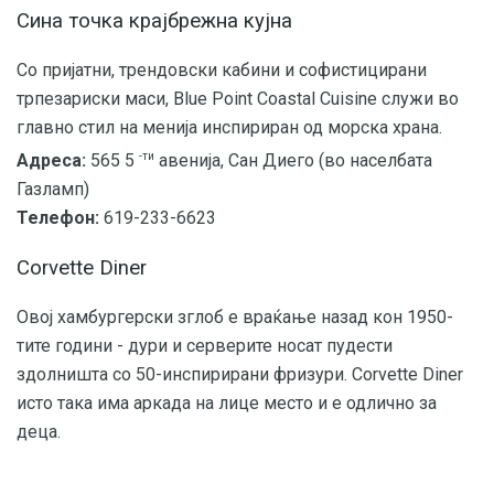
Сина точка крајбрежна кујна
Со пријатни, трендовски кабини и софистицирани
трпезариски маси, Blue Point Coastal Cuisine служи во
главно стил на менија инспириран од морска храна.
-ти
Адреса:
565 5
авенија, Сан Диего (во населбата
Газламп)
Телефон:
619-233-6623
Corvette Diner
Овој хамбургерски зглоб е враќање назад кон 1950-
тите години - дури и серверите носат пудести
здолништа со 50-инспирирани фризури. Corvette Diner
исто така има аркада на лице место и е одлично за
деца.