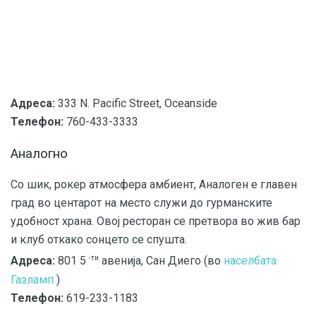
Адреса:
333 N. Pacific Street, Oceanside
Телефон:
760-433-3333
Аналогно
Со шик, рокер атмосфера амбиент, Аналоген е главен
град во центарот на место служи до гурманските
удобност храна. Овој ресторан се претвора во жив бар
и клуб откако сонцето се спушта.
-ти
Адреса:
801 5
авенија, Сан Диего (во
населбата
Газламп
)
Телефон:
619-233-1183