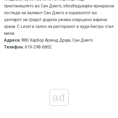
пристаништето во Сан Диего, обезбедувајќи прекрасни
погледи на заливот Сан Диего и хоризонтот во
центарот на градот додека ужива совршено варена
храна. C Level е салон на ресторанот и нуди бистро стил
мени.
Адреса:
880 Харбор Ајленд Драјв, Сан Диего
Телефон:
619-298-6802
ad