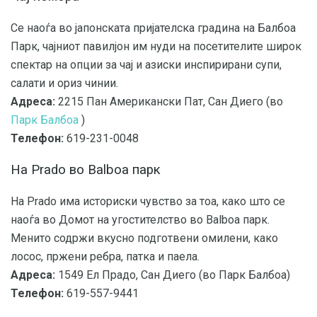
Се наоѓа во јапонската пријателска градина на Балбоа
Парк, чајниот павилјон им нуди на посетителите широк
спектар на опции за чај и азиски инспирирани супи,
салати и ориз чинии.
Адреса:
2215 Пан Американски Пат, Сан Диего (во
Парк Балбоа
)
Телефон:
619-231-0048
На Prado во Balboa парк
На Prado има историски чувство за тоа, како што се
наоѓа во Домот на угостителство во Balboa парк.
Менито содржи вкусно подготвени омилени, како
лосос, пржени ребра, патка и паела.
Адреса:
1549 Ел Прадо, Сан Диего (во Парк Балбоа)
Телефон:
619-557-9441