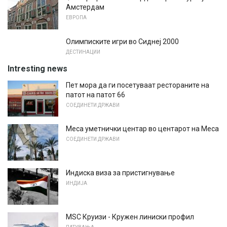
Амстердам
ЕВРОПА
Олимписките игри во Сиднеј 2000
ДЕСТИНАЦИИ
Intresting news
Пет мора да ги посетуваат рестораните на
патот на патот 66
СОЕДИНЕТИ ДРЖАВИ
Меса уметнички центар во центарот на Меса
СОЕДИНЕТИ ДРЖАВИ
Индиска виза за пристигнување
ИНДИЈА
MSC Круизи - Кружен линиски профил