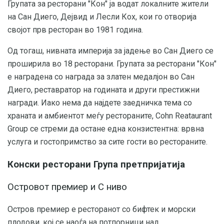
Групата за ресторани "Кон" ја водат локалните жители
на Сан Диего, Дејвид и Лесли Кох, кои го отворија
својот прв ресторан во 1981 година.
Од тогаш, нивната империја за јадење во Сан Диего се
проширила во 18 ресторани. Групата за ресторани "Кон"
е наградена со награда за златен медалјон во Сан
Диего, реставратор на годината и други престижни
награди. Иако нема да најдете заедничка тема со
храната и амбиентот меѓу рестораните, Cohn Reataurant
Group се стреми да остане една конзистентна: врвна
услуга и гостопримство за сите гости во рестораните.
Конски ресторани Група претпријатија
Островот премиер и C ниво
Остров премиер е ресторанот со бифтек и морски
плодови, кој се наоѓа на потпорници над