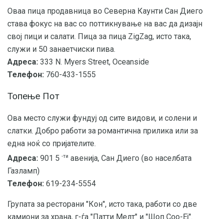
Оваа пица продавница во Северна Каунти Сан Диего
става фокус на вас со поттикнување на вас да дизајн
свој пици и салати. Пица за пица ZigZag, исто така,
служи и 50 занаетчиски пива.
Адреса:
333 N. Myers Street, Oceanside
Телефон:
760-433-1555
Топење Пот
Ова место служи фундуј од сите видови, и солени и
слатки. Добро работи за романтична прилика или за
една ноќ со пријателите.
-ти
Адреса:
901 5
авенија, Сан Диего (во населбата
Газламп)
Телефон:
619-234-5554
Групата за ресторани "Кон", исто така, работи со две
камиони за храна, г-ѓа "Патти Мелт" и "Шоп Соо-Еј".