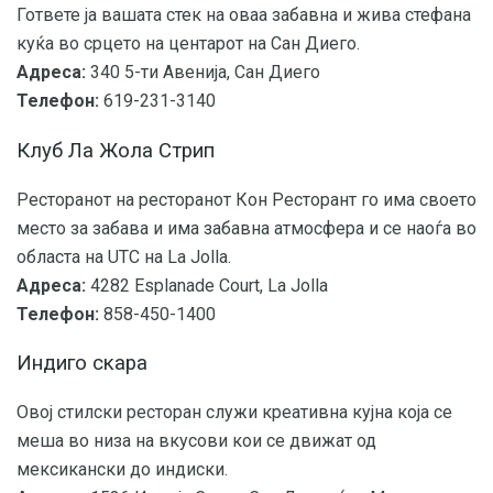
Гответе ја вашата стек на оваа забавна и жива стефана
куќа во срцето на центарот на Сан Диего.
Адреса:
340 5-ти Авенија, Сан Диего
Телефон:
619-231-3140
Клуб Ла Жола Стрип
Ресторанот на ресторанот Кон Ресторант го има своето
место за забава и има забавна атмосфера и се наоѓа во
областа на UTC на La Jolla.
Адреса:
4282 Esplanade Court, La Jolla
Телефон:
858-450-1400
Индиго скара
Овој стилски ресторан служи креативна кујна која се
меша во низа на вкусови кои се движат од
мексикански до индиски.