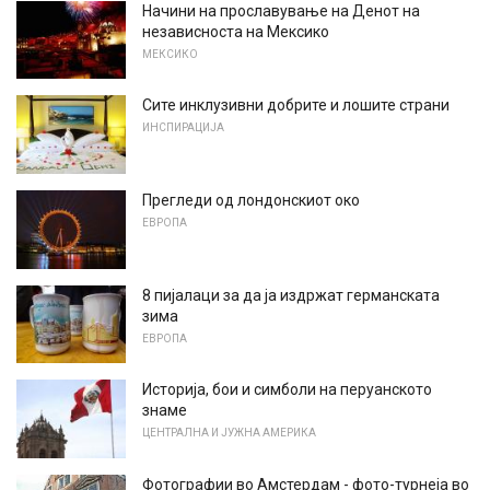
Начини на прославување на Денот на
независноста на Мексико
МЕКСИКО
Сите инклузивни добрите и лошите страни
ИНСПИРАЦИЈА
Прегледи од лондонскиот око
ЕВРОПА
8 пијалаци за да ја издржат германската
зима
ЕВРОПА
Историја, бои и симболи на перуанското
знаме
ЦЕНТРАЛНА И ЈУЖНА АМЕРИКА
Фотографии во Амстердам - ​​фото-турнеја во