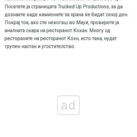
Посетете ја страницата Trucked Up Productions, за да
дознаете каде камионите за храна ќе бидат секој ден.
Покрај тоа, ако сте некогаш во Мауи, проверете ја
аналната скара на ресторанот Кохан. Многу од
рестораните на ресторанот Кохн, исто така, нудат
групен настан и угостителство.
ad