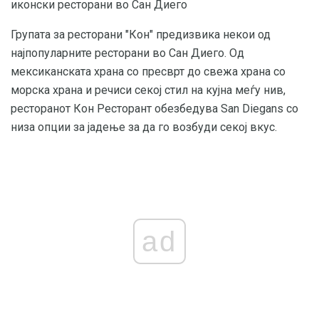
иконски ресторани во Сан Диего
Групата за ресторани "Кон" предизвика некои од
најпопуларните ресторани во Сан Диего. Од
мексиканската храна со пресврт до свежа храна со
морска храна и речиси секој стил на кујна меѓу нив,
ресторанот Кон Ресторант обезбедува San Diegans со
низа опции за јадење за да го возбуди секој вкус.
ad