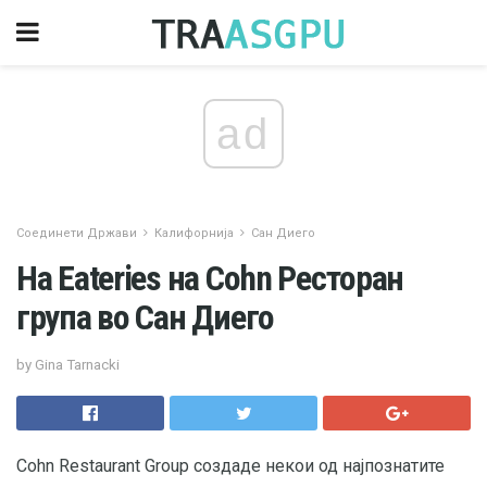
ad
Соединети Држави
Калифорнија
Сан Диего
На Eateries на Cohn Ресторан
група во Сан Диего
by Gina Tarnacki
Cohn Restaurant Group создаде некои од најпознатите