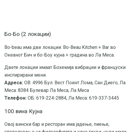
Бо-Бо (2 локации)
Bo-beau има две локации: Bo-Beau Kitchen + Bar во
Океанот Бич и бо-Боу кујна + градина во Ла Меса.
Двете локации имаат Бохемија вибрации и француски
инспирирани мени.
Адреса:
ОВ: 4996 Бул. Вест Поинт Лома, Сан Диего; Ла
Меса: 8384 Булевар Ла Меса, Ла Меса
Телефон:
ОБ: 619-224-2884; Ла Меса: 619-337-3445
100 вина Кујна
Овој вински бар и ресторан има јадење, пиење,
споделување на филозофијата и како такви, нуди мали